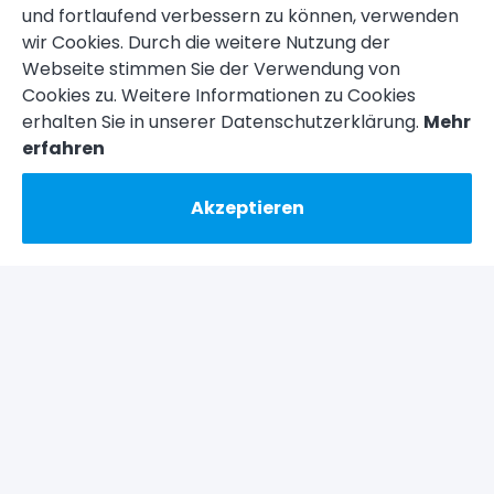
und fortlaufend verbessern zu können, verwenden
wir Cookies. Durch die weitere Nutzung der
Webseite stimmen Sie der Verwendung von
Cookies zu. Weitere Informationen zu Cookies
erhalten Sie in unserer Datenschutzerklärung.
Mehr
erfahren
Akzeptieren
Ständig rund 200
Fahrzeuge vor Ort
Sie sind auf der Suche nach einem neuen PKW?
Bei uns gar kein Problem, denn hier stehen die
Fahrzeuge direkt für Sie bereit. Es gibt keine langen